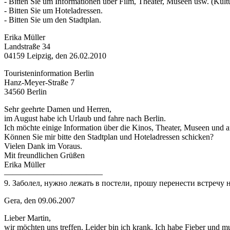
- Bitten Sie um Informationen über Film, Theater, Museen usw. (Kul
- Bitten Sie um Hoteladressen.
- Bitten Sie um den Stadtplan.
Erika Müller
Landstraße 34
04159 Leipzig, den 26.02.2010
Touristeninformation Berlin
Hanz-Meyer-Straße 7
34560 Berlin
Sehr geehrte Damen und Herren,
im August habe ich Urlaub und fahre nach Berlin.
Ich möchte einige Information über die Kinos, Theater, Museen un
Können Sie mir bitte den Stadtplan und Hoteladressen schicken?
Vielen Dank im Voraus.
Mit freundlichen Grüßen
Erika Müller
————————————
9. Заболел, нужно лежать в постели, прошу перенести встречу н
Gera, den 09.06.2007
Lieber Martin,
wir möchten uns treffen. Leider bin ich krank. Ich habe Fieber und m