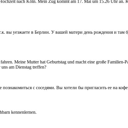
r Hochzeit nach Köln. Mein Zug kommt am 17. Mai um 15.26 Uhr an. K
 т.к. вы уезжаете в Берлин. У вашей матери день рождения и там
in fahren. Meine Mutter hat Geburtstag und macht eine große Familie
 uns am Dienstag treffen?
е познакомиться с соседями. Вы хотели бы пригласить ее на кофе 
hbarn kennenlernen.