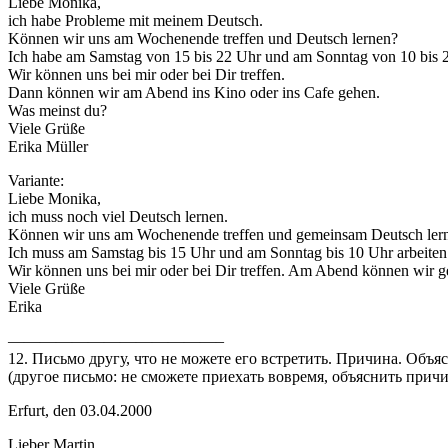
Liebe Monika,
ich habe Probleme mit meinem Deutsch.
Können wir uns am Wochenende treffen und Deutsch lernen?
Ich habe am Samstag von 15 bis 22 Uhr und am Sonntag von 10 bis 2
Wir können uns bei mir oder bei Dir treffen.
Dann können wir am Abend ins Kino oder ins Cafe gehen.
Was meinst du?
Viele Grüße
Erika Müller
Variante:
Liebe Monika,
ich muss noch viel Deutsch lernen.
Können wir uns am Wochenende treffen und gemeinsam Deutsch ler
Ich muss am Samstag bis 15 Uhr und am Sonntag bis 10 Uhr arbeiten.
Wir können uns bei mir oder bei Dir treffen. Am Abend können wir g
Viele Grüße
Erika
—————————————–
12. Письмо другу, что не можете его встретить. Причина. Объяс
(другое письмо: не сможете приехать вовремя, объяснить причи
Erfurt, den 03.04.2000
Lieber Martin,