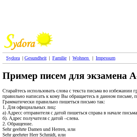
Sydora
|
Gesundheit
|
Familie
|
Wohnen
|
Impessum
Пример писем для экзамена А
Старайтесь использовать слова с текста письма во избежании 
правильно написать к кому Вы обращаетесь в данном письме, 
Грамматически правильно пишеться письмо так:
1. Для официальных лиц:
а) Адресс отправителя с датой пишеться справа в начале письм
б). Адрес получателя с датой –слева.
2. Обращение.
Sehr geehrte Damen und Herren, или
Sehr geehrter Herr Schmidt, или