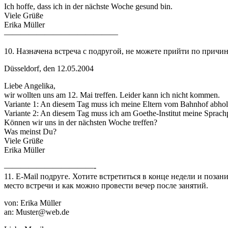
Ich hoffe, dass ich in der nächste Woche gesund bin.
Viele Grüße
Erika Müller
——————————————
10. Назначена встреча с подругой, не можете прийти по причин
Düsseldorf, den 12.05.2004
Liebe Angelika,
wir wollten uns am 12. Mai treffen. Leider kann ich nicht kommen.
Variante 1: An diesem Tag muss ich meine Eltern vom Bahnhof abhol
Variante 2: An diesem Tag muss ich am Goethe-Institut meine Sprac
Können wir uns in der nächsten Woche treffen?
Was meinst Du?
Viele Grüße
Erika Müller
———————————-
11. E-Mail подруге. Хотите встретиться в конце недели и поза
место встречи и как можно провести вечер после занятий.
von: Erika Müller
an: Muster@web.de