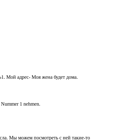
 №1. Мой адрес- Моя жена будет дома.
nie Nummer 1 nehmen.
исла. Мы можем посмотреть с ней такие-то