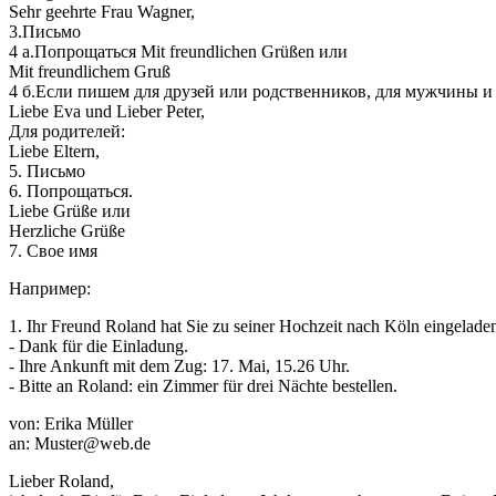
Sehr geehrte Frau Wagner,
3.Письмо
4 a.Попрощаться Mit freundlichen Grüßen или
Mit freundlichem Gruß
4 б.Если пишем для друзей или родственников, для мужчины 
Liebe Eva und Lieber Peter,
Для родителей:
Liebe Eltern,
5. Письмо
6. Попрощаться.
Liebe Grüße или
Herzliche Grüße
7. Свое имя
Например:
1. Ihr Freund Roland hat Sie zu seiner Hochzeit nach Köln eingeladen
- Dank für die Einladung.
- Ihre Ankunft mit dem Zug: 17. Mai, 15.26 Uhr.
- Bitte an Roland: ein Zimmer für drei Nächte bestellen.
von: Erika Müller
an: Muster@web.de
Lieber Roland,