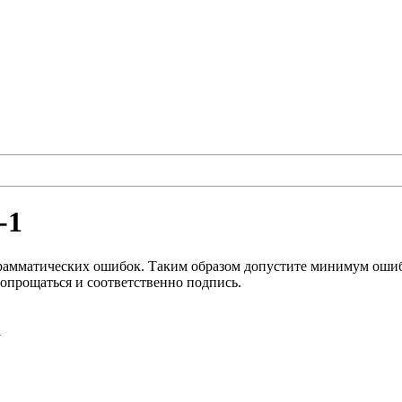
-1
грамматических ошибок. Таким образом допустите минимум ошибо
попрощаться и соответственно подпись.
а