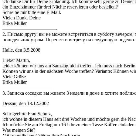
ich danke Dir für Deine Einladung. Ich komme sehr gerne zu Deine
ein Einzelzimmer für drei Nächte reservieren oder bestellen?
Schreibe mir bitte eine E-Mail.
Vielen Dank. Deine
Erika Müller
———————————-
2. Письмо другу: вы не можете встретиться в субботу вечером,
понедельник утром. Перенести встречу на следующую неделю.
Halle, den 3.5.2008
Lieber Martin,
leider können wir uns am Samstag nicht treffen. Ich muss nach Berl
Können wir uns in der nächsten Woche treffen? Variante: Können wir
Viele Grüße
Erika Müller
——————————
3. Записка соседке: вы живете 3 недели в доме и хотите поближ
Dessau, den 13.12.2002
Sehr geehrte Frau Schulz,
ich wohne in diesem Haus seit drei Wochen und möchte gern die Nac
Ich möchte Sie am Freitag um 16 Uhr zu einer Tasse Kaffee einladen.
Was meinen Sie?
Mit freundlichen Grüßen Ihre Nachbarin