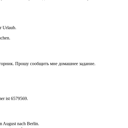
r Urlaub.
uchen.
 вторник. Прошу сообщить мне домашнее задание.
er ist 6579569.
im August nach Berlin.