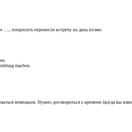
е …., попросить перенести встречу на день позже.
en.
hprüfung machen.
ниматься немецким. Нужно договориться о времени (когда вы име