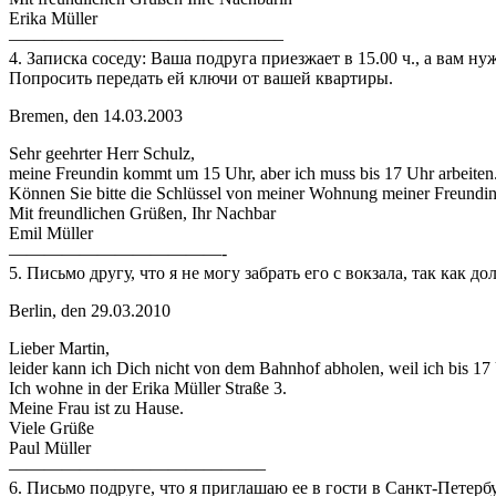
Erika Müller
———————————————–
4. Записка соседу: Ваша подруга приезжает в 15.00 ч., а вам нуж
Попросить передать ей ключи от вашей квартиры.
Bremen, den 14.03.2003
Sehr geehrter Herr Schulz,
meine Freundin kommt um 15 Uhr, aber ich muss bis 17 Uhr arbeiten. 
Können Sie bitte die Schlüssel von meiner Wohnung meiner Freundi
Mit freundlichen Grüßen, Ihr Nachbar
Emil Müller
————————————-
5. Письмо другу, что я не могу забрать его с вокзала, так как
Berlin, den 29.03.2010
Lieber Martin,
leider kann ich Dich nicht von dem Bahnhof abholen, weil ich bis 1
Ich wohne in der Erika Müller Straße 3.
Meine Frau ist zu Hause.
Viele Grüße
Paul Müller
——————————————–
6. Письмо подруге, что я приглашаю ее в гости в Санкт-Петерб