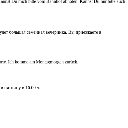
annst Du mich bitte vom Bahnhof abholen. Kannst Du mir bitte auch
 будет большая семейная вечеринка. Вы приезжаете в
n-Party. Ich komme am Montagmorgen zurück.
в пятницу в 16.00 ч.