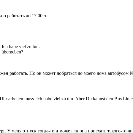
но работать до 17.00 ч.
Ich habe viel zu tun.
n übergeben?
 должен работать. Но он может добраться до моего дома автобусом
7 Uhr arbeiten muss. Ich habe viel zu tun. Aber Du kannst den Bus Li
ург. У меня отпуск тогда-то и может ли она приехать такого-то ч