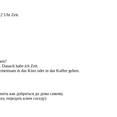
2 Uhr Zeit.
nen?
 Danach habe ich Zeit.
emeinsam in das Kino oder in das Kaffee gehen.
нить как добраться до дома самому.
ну, передать ключ соседу)