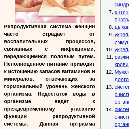
синд
антип
прог
Репродуктивная система женщин
дыха
часто страдает от
укреп
воспалительных процессов,
иммун
связанных с инфекциями,
укреп
передающимися половым путем.
разж
Неполноценное питание приводит
крови
к истощению запасов витаминов и
Мужс
минералов, отвечающих за
долго
гормональный уровень женского
систе
организма. Недостаток воды в
очист
организме ведет к
орган
преждевременному угасанию
систе
функции репродуктивной
очист
системы. Данная прграмма
орган