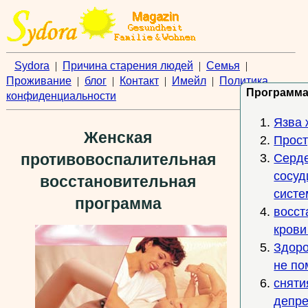
Sydora
|
Причина старения людей
|
Семья
|
Проживание
|
блог
|
Контакт
|
Имейл
|
Политика
Программ
конфиденциальности
Язва 
Женская
Прост
противовоспалительная
Серде
сосуд
восстановительная
систе
программа
восст
крови
Здоро
не по
сняти
депре