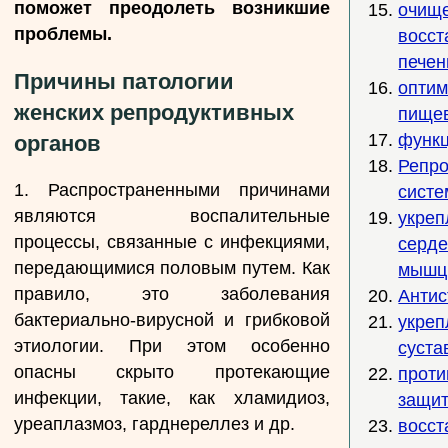
поможет преодолеть возникшие
очище
проблемы.
восст
печен
Причины патологии
оптим
женских репродуктивных
пище
функц
органов
Репро
1. Распространенными причинами
сист
являются воспалительные
укреп
процессы, связанные с инфекциями,
серде
передающимися половым путем. Как
мыш
правило, это заболевания
Антис
бактериально-вирусной и грибковой
укреп
этиологии. При этом особенно
суста
опасны скрыто протекающие
проти
инфекции, такие, как хламидиоз,
защи
уреаплазмоз, гарднереллез и др.
восст