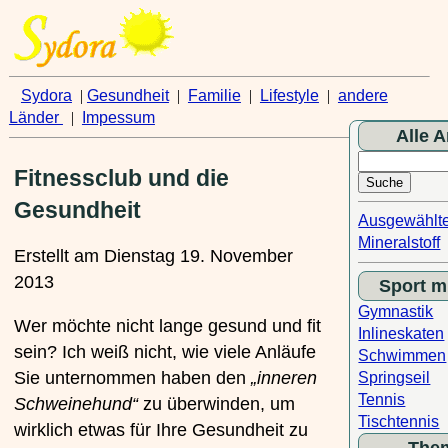
Sydora
|
Gesundheit
|
Familie
|
Lifestyle
|
andere
Länder
|
Impessum
Alle A
Fitnessclub und die
Gesundheit
Ausgewählt
Mineralstoff
Erstellt am Dienstag 19. November
2013
Sport mi
Gymnastik
Wer möchte nicht lange gesund und fit
Inlineskaten
sein? Ich weiß nicht, wie viele Anläufe
Schwimmen
Sie unternommen haben den
„inneren
Springseil
Tennis
Schweinehund“
zu überwinden, um
Tischtennis
wirklich etwas für Ihre Gesundheit zu