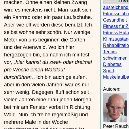
The
machen. Ohne einen kleinen Zwang
ausreichen
wird es meistens nicht. Man kauft sich
Fitnessclub 
ein Fahrrad oder ein paar Laufschuhe.
Gesundheit
Aber wie oft werden diese benutzt. Ich
Fitness für 
selbst wohne sehr schön. Nur wenige
Fitness Hula
Klimzugsta
Meter von uns beginnen die Gärten
Rehabilitatio
und der Auenwald. Wo ich hier
Tennis
hergezogen bin, da nahm ich mir fest
schwimmen 
vor, „
hier kannst du zwei- oder dreimal
Diabetes
pro Woche einen Waldlauf
Sport
durchführen
„. Ich bin auch gelaufen,
Muskelaufb
aber in den vielen Jahren, war es nur
Autoren:
sehr wenig. Dagegen läuft schon seit
vielen Jahren eine Frau jeden Morgen
bei mir am Fenster vorbei in Richtung
Wald. Nun ich treibe regelmäßig und
mehrere Male in der Woche
Peter Rauch