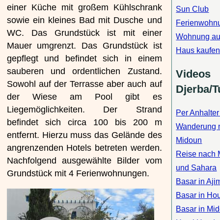
einer Küche mit großem Kühlschrank
Sun Club
sowie ein kleines Bad mit Dusche und
Ferienwohn
WC. Das Grundstück ist mit einer
Wohnung au
Mauer umgrenzt. Das Grundstück ist
Haus kaufen
gepflegt und befindet sich in einem
sauberen und ordentlichen Zustand.
Videos
Sowohl auf der Terrasse aber auch auf
Djerba/T
der Wiese am Pool gibt es
Liegemöglichkeiten. Der Strand
Per Anhalter
befindet sich circa 100 bis 200 m
Wanderung 
entfernt. Hierzu muss das Gelände des
Midoun
angrenzenden Hotels betreten werden.
Reise nach
Nachfolgend ausgewählte Bilder vom
und Sahara
Grundstück mit 4 Ferienwohnungen.
Basar in Aji
Basar in Ho
Basar in Mi