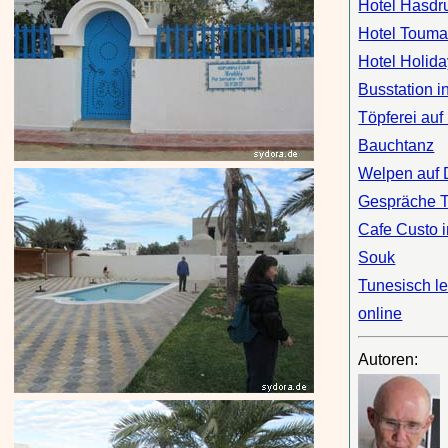
Hotel Hasdr
Hotel Toum
Hotel Holid
Busstation i
Töpferei auf
Bauchtanz
Welpen auf 
Gespräche 
Cafe Custo 
Souk
Tunesisch l
online
Autoren: