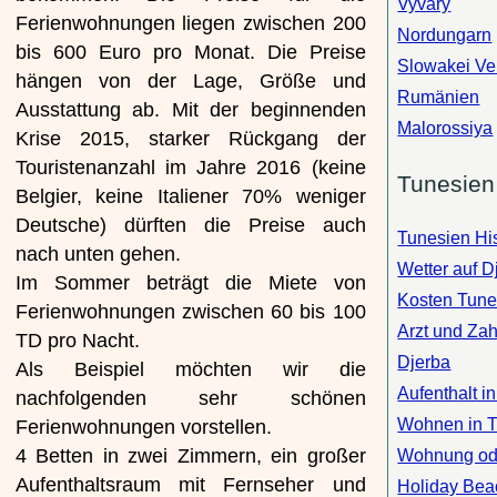
Vyvary
Ferienwohnungen liegen zwischen 200
Nordungarn
bis 600 Euro pro Monat. Die Preise
Slowakei Ve
hängen von der Lage, Größe und
Rumänien
Ausstattung ab. Mit der beginnenden
Malorossiya
Krise 2015, starker Rückgang der
Touristenanzahl im Jahre 2016 (keine
Tunesien
Belgier, keine Italiener 70% weniger
Deutsche) dürften die Preise auch
Tunesien His
nach unten gehen.
Wetter auf D
Im Sommer beträgt die Miete von
Kosten Tune
Ferienwohnungen zwischen 60 bis 100
Arzt und Zah
TD pro Nacht.
Djerba
Als Beispiel möchten wir die
Aufenthalt i
nachfolgenden sehr schönen
Wohnen in 
Ferienwohnungen vorstellen.
4 Betten in zwei Zimmern, ein großer
Wohnung od
Aufenthaltsraum mit Fernseher und
Holiday Bea