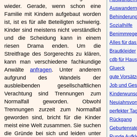
wieder. Gerade, wenn schon eine
Auswandern 
Familie mit Kindern aufgebaut worden
Behinderun
ist, ist es für alle Beteiligten schwierig.
Sozialhilfe
Kinder sind meistens nicht verständlich
Benimmrege
und die Scheidung kann in einem
Alles für da
riesen Drama enden. Um die
Brautkleider
Streitfrage des Sorgerechts zu klären,
cdb für Haus
kann man verschiedene fachkundige
Glueck
Anwälte
anfragen
. Unter anderem
gute Vorsätz
aufgrund des Wandels der
Job und Ges
ausbleibenden gesellschaftlichen
Verachtung sind Trennungen zum
Kinderwunsc
Normalfall geworden. Obwohl
Neujahrsvor
Trennungen zurzeit zum Normalfall
perfekter Ta
geworden sind, bricht für die Kinder
Rückgang
meist eine Welt zusammen. Sie suchen
Geburtenrat
die Gründe bei sich und leiden unter
Runde Aufkl