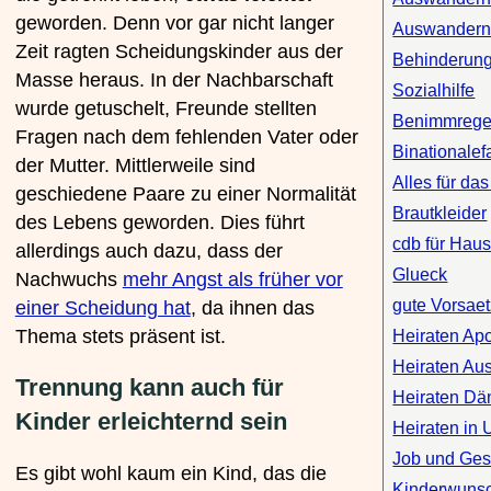
geworden. Denn vor gar nicht langer
Auswandern 
Zeit ragten Scheidungskinder aus der
Behinderun
Masse heraus. In der Nachbarschaft
Sozialhilfe
wurde getuschelt, Freunde stellten
Benimmrege
Fragen nach dem fehlenden Vater oder
Binationalef
der Mutter. Mittlerweile sind
Alles für da
geschiedene Paare zu einer Normalität
Brautkleider
des Lebens geworden. Dies führt
cdb für Haus
allerdings auch dazu, dass der
Glueck
Nachwuchs
mehr Angst als früher vor
gute Vorsae
einer Scheidung hat
, da ihnen das
Thema stets präsent ist.
Heiraten Apo
Heiraten Au
Trennung kann auch für
Heiraten D
Kinder erleichternd sein
Heiraten in 
Job und Ges
Es gibt wohl kaum ein Kind, das die
Kinderwunsc