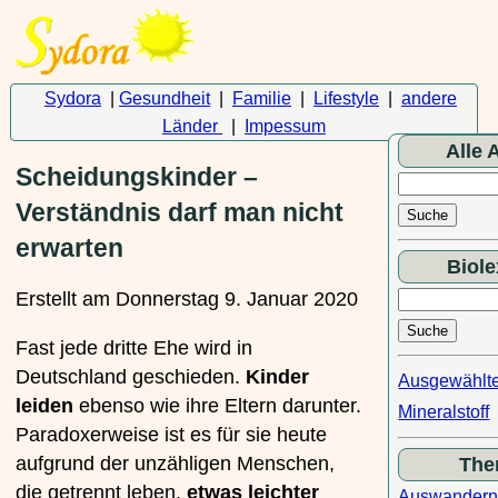
Sydora
|
Gesundheit
|
Familie
|
Lifestyle
|
andere
Länder
|
Impessum
Alle A
Scheidungskinder –
Verständnis darf man nicht
erwarten
Biole
Erstellt am Donnerstag 9. Januar 2020
Fast jede dritte Ehe wird in
Deutschland geschieden.
Kinder
Ausgewählt
leiden
ebenso wie ihre Eltern darunter.
Mineralstoff
Paradoxerweise ist es für sie heute
aufgrund der unzähligen Menschen,
The
die getrennt leben,
etwas leichter
Auswander