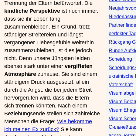
Trennung der Eltern befürwortet. Die
Neujahrsvor
kindliche Perspektive
ist noch immer,
Niederlassu
dass sie ihr Leben lang
Partner find
zusammenbleiben. Ein Grund, trotz
perfekter Ta
ständiger Streitereien und längst
vergangener Liebesgefühle weiterhin
Rückgang Ge
zusammenzubleiben, ist dies jedoch
Runde Aufkl
nicht. Denn unsere Jüngsten leiden
Scheidung
ebenso stark unter einer
vergifteten
Scheidungsk
Atmosphäre
zuhause. Sie sind einem
ukrainische
ständigem Druck ausgesetzt, allein
Vaterschaft
durch die Angst, die bei jedem Streit
Visum abgel
hervorgerufen wird, dass die Eltern
Visum Belar
sich trennen könnten. Nach einem
Visum Ehega
Beziehungsende stellen sich zahlreiche
Visum Sche
Menschen die Frage:
Wie bekomme
Сильнейшая
ich meinen Ex zurück?
Sie kann
всего негат