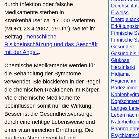
durch Infektion oder falsche
Durchschlaf
Medikamente sterben in
Eiweiss
Energie tan
Krankenhäuser ca. 17.000 Patienten
Erkältungsk
(MDR1 23.4.2007, 19 Uhr), weiter im
Finnische S
Beitrag „
menschliche
Finnische S
Risikoeinschätzung und das Geschäft
Gesundeit
mit der Angst
„.
Gesund bis 
Glukose
Chemische Medikamente werden für
Herzinfarkt
die Behandlung der Symptome
Hidjama
Hygiene im
verwendet. Sie blockieren in der Regel
Badezimme
die chemischen Reaktionen im Körper.
Kohlenhydra
Viele chemische Medikamente
Kopfschmer
beeinflussen somit nur die Wirkung.
Langes Leb
Besser ist die Gesundheitsvorsorge
Leben nach
durch eine richtige Lebensweise und
Naturheilku
Pharmalobby
einer vitaminreichen Ernährung. Die
Psychiatrisc
heutigen Nahrungsmittel und