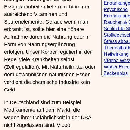
Erkrankung
Essgewohnheiten liefern nicht immer
Psychische
ausreichend Vitaminen und
Erkrankung
Spurenelemente. Gerade wenn man
Rauchen & 
Schlechte 
erkrankt ist, sollte hier eine höhere
Stoffwechse
Aufnahme durch die Nahrung oder in
Stress abba
Form von Nahrungsergänzung
Thermalbäd
erfolgen. Unser Körper reguliert in der
Heilwirkung
Regel viele Krankheiten selbst
Videoa Was
(Zellregulation). Mit Naturheilmittel oder
Wörter Ener
Zeckenbiss
dem gewöhnlichen natürlichen Essen
verdient die chemische Industrie kein
Geld.
In Deutschland sind zum Beispiel
Medikamente auf dem Markt, die
wegen ihrer Gefährlichkeit in der USA
nicht zugelassen sind. Video